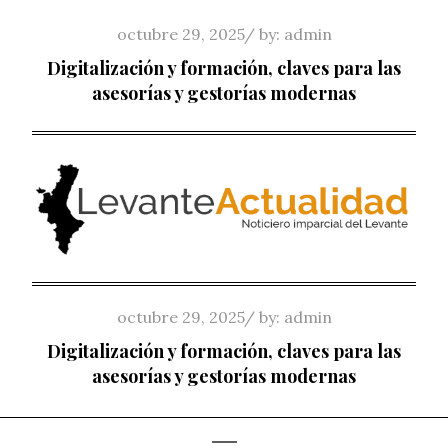
Skip
Posted
octubre 29, 2025
by:
admin
to
on
Digitalización y formación, claves para las
content
asesorías y gestorías modernas
Posted
octubre 29, 2025
by:
admin
on
Digitalización y formación, claves para las
asesorías y gestorías modernas