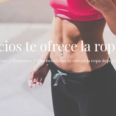
ios te ofrece la ro
ome
Deportes
Qué beneficios te ofrece la ropa deport