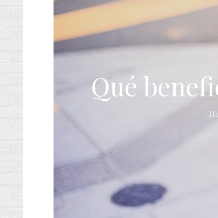
Qué benefic
H