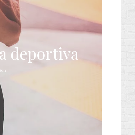
pa deportiva
iva